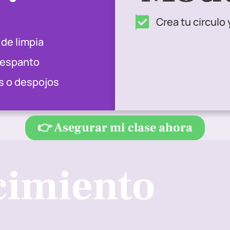
Crea tu circulo 
de limpia
 espanto
as o despojos
👉 Asegurar mi clase ahora
cimiento