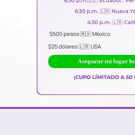
6:30 p.m.🇪🇨 Ecuador, Pe
6:30 p.m. 🇱🇷 Nueva Y
4:30 p.m. 🇱🇷 Cali
$500
pesos 🇲🇽
México
$25 dólares 🇱🇷 USA
Asegurar mi lugar h
¡CUPO LÍMITADO A 50