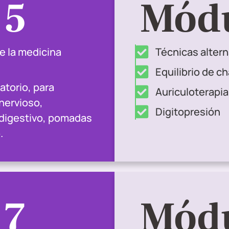
 5
Módu
e la medicina
Técnicas altern
Equilibrio de c
atorio, para
Auriculoterapia
nervioso,
Digitopresión
digestivo, pomadas
.
 7
Módu