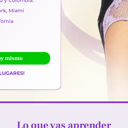
rú y Colombia.
ork, Miami
fornia
oy mismo
 LUGARES!
Lo que vas aprender