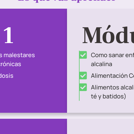
 1
Módu
os malestares
Como sanar en
rónicas
alcalina
dosis
Alimentación C
Alimentos alcal
té y batidos)