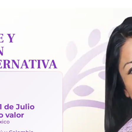
E Y
N
ERNATIVA
1 de Julio
o valor
éxico