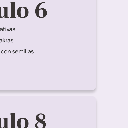
lo 6
ativas
hakras
 con semillas
lo 8