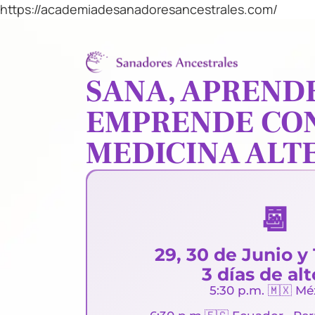
https://academiadesanadoresancestrales.com/
SANA, APREND
EMPRENDE CO
MEDICINA ALT
📆
29, 30 de Junio y 
3 días de alt
5:30 p.m. 🇲🇽 M