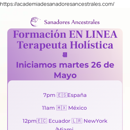
https://academiadesanadoresancestrales.com/
Formación EN LINEA
Terapeuta Holística
📆
Iniciamos martes 26 de
Mayo
7pm 🇪🇸España
11am 🇲🇽 México
12pm🇪🇨 Ecuador
🇱🇷
NewYork
/Miami