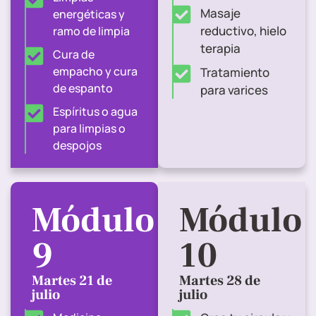
Masaje
energéticas y
reductivo, hielo
ramo de limpia
terapia
Cura de
empacho y cura
Tratamiento
de espanto
para varices
Espíritus o agua
para limpias o
despojos
Módulo
Módulo
9
10
Martes 21 de
Martes 28 de
julio
julio