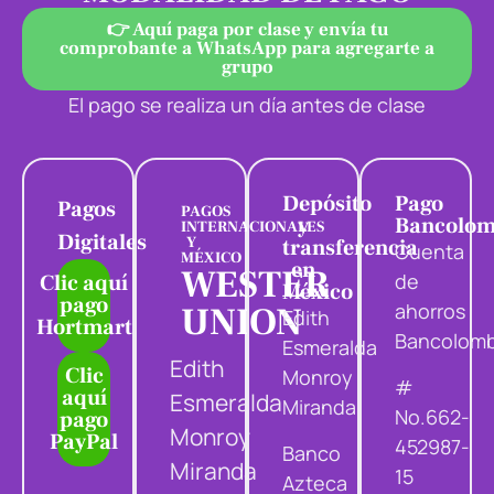
👉 Aquí paga por clase y envía tu
comprobante a WhatsApp para agregarte a
grupo
El pago se realiza un día antes de clase
Depósito
Pago
Pagos
PAGOS
y
Bancolom
INTERNACIONALES
Digitales
Y
transferencia
Cuenta
MÉXICO
en
WESTER
de
Clic aquí
México
pago
UNION
ahorros
Edith
Hortmart
Bancolomb
Esmeralda
Edith
Clic
Monroy
#
aquí
Esmeralda
Miranda
No.662-
pago
Monroy
PayPal
452987-
Banco
Miranda
15
Azteca