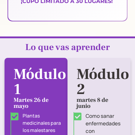
¡CUPO LÍMITADO A 30 LUGARES!
Lo que vas aprender
Módulo
Módulo
1
2
Martes 26 de
martes 8 de
mayo
junio
Plantas
Como sanar
medicinales para
enfermedades
los malestares
con