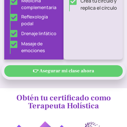
Medicina
Crea tu circulo y
complementaria
replica el círculo
Reflexología
podal
Drenaje linfático
Masaje de
emociones
👉 Asegurar mi clase ahora
Obtén tu certificado como
Terapeuta Holística